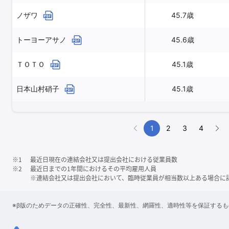
ノザワ
45.7歳
トーヨーアサノ
45.6歳
ＴＯＴＯ
45.1歳
日本山村硝子
45.1歳
1
2
3
4
※1
最近日現在の連結会社又は提出会社における従業員数
※2
最近日までの1年間におけるその平均雇用人員
※連結会社又は提出会社において、臨時従業員が相当数以上ある場合に
※β版のためデータの正確性、完全性、最新性、網羅性、適時性等を保証する