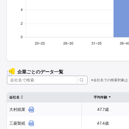
企業ごとのデータ一覧
※会社名での検索対象は
会社名
平均年齢
大村紙業
47.7歳
三菱製紙
47.4歳