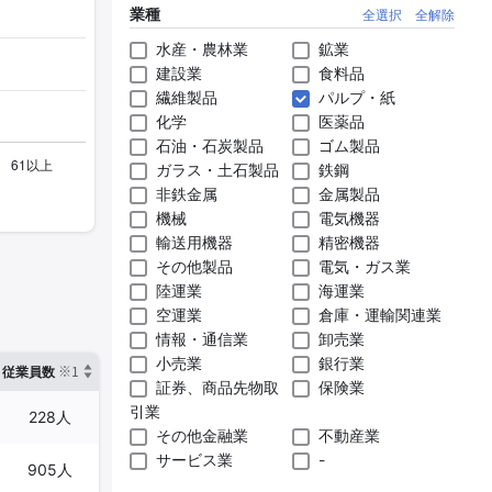
業種
全選択
全解除
水産・農林業
鉱業
建設業
食料品
繊維製品
パルプ・紙
化学
医薬品
石油・石炭製品
ゴム製品
ガラス・土石製品
鉄鋼
非鉄金属
金属製品
機械
電気機器
輸送用機器
精密機器
その他製品
電気・ガス業
陸運業
海運業
空運業
倉庫・運輸関連業
情報・通信業
卸売業
小売業
銀行業
※1
※2
確認した有報締日
従業員数
臨時従業員数
証券、商品先物取
保険業
引業
228人
27人
2025年03月31日
その他金融業
不動産業
サービス業
-
905人
178人
2025年03月31日