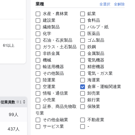
業種
全選択
全解除
水産・農林業
鉱業
建設業
食料品
繊維製品
パルプ・紙
化学
医薬品
石油・石炭製品
ゴム製品
ガラス・土石製品
鉄鋼
非鉄金属
金属製品
機械
電気機器
輸送用機器
精密機器
その他製品
電気・ガス業
陸運業
海運業
空運業
倉庫・運輸関連業
情報・通信業
卸売業
小売業
銀行業
※1
※2
確認した有報締日
従業員数
臨時従業員数
証券、商品先物取
保険業
引業
99人
-
2025年03月31日
その他金融業
不動産業
サービス業
-
437人
-
2025年03月31日