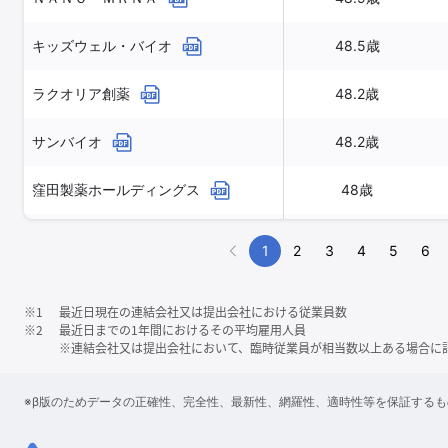
キッズウェル・バイオ
48.5歳
ラクオリア創薬
48.2歳
サンバイオ
48.2歳
窪田製薬ホールディングス
48歳
ペルセウスプロテオミクス
47.9歳
1
2
3
4
5
6
※1
最近日現在の連結会社又は提出会社における従業員数
※2
最近日までの1年間におけるその平均雇用人員
※連結会社又は提出会社において、臨時従業員が相当数以上ある場合に
※β版のためデータの正確性、完全性、最新性、網羅性、適時性等を保証する