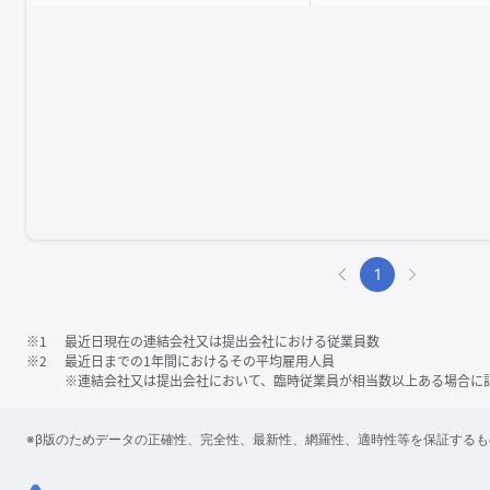
1
※1
最近日現在の連結会社又は提出会社における従業員数
※2
最近日までの1年間におけるその平均雇用人員
※連結会社又は提出会社において、臨時従業員が相当数以上ある場合に
※β版のためデータの正確性、完全性、最新性、網羅性、適時性等を保証する