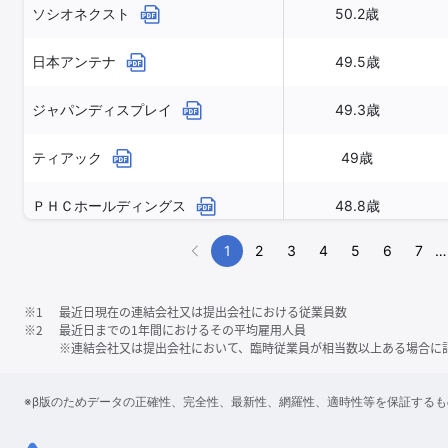
ソシオネクスト
50.2歳
日本アンテナ
49.5歳
ジャパンディスプレイ
49.3歳
ティアック
49歳
ＰＨＣホールディングス
48.8歳
1
2
3
4
5
6
7
…
※1
最近日現在の連結会社又は提出会社における従業員数
※2
最近日までの1年間におけるその平均雇用人員
※連結会社又は提出会社において、臨時従業員が相当数以上ある場合に
※β版のためデータの正確性、完全性、最新性、網羅性、適時性等を保証する