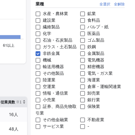
業種
全選択
全解除
水産・農林業
鉱業
建設業
食料品
繊維製品
パルプ・紙
化学
医薬品
石油・石炭製品
ゴム製品
ガラス・土石製品
鉄鋼
非鉄金属
金属製品
機械
電気機器
輸送用機器
精密機器
その他製品
電気・ガス業
陸運業
海運業
空運業
倉庫・運輸関連業
情報・通信業
卸売業
小売業
銀行業
※1
※2
確認した有報締日
従業員数
臨時従業員数
証券、商品先物取
保険業
引業
16人
-
2025年03月31日
その他金融業
不動産業
サービス業
-
48人
-
2025年03月31日