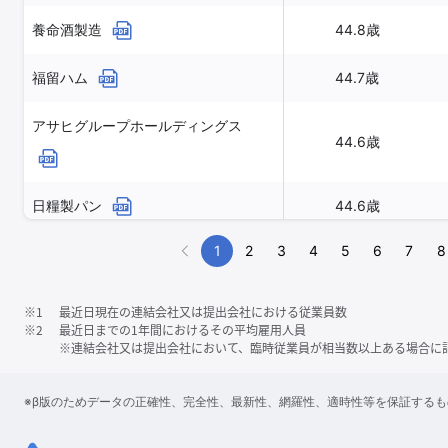
養命酒製造
44.8歳
福留ハム
44.7歳
アサヒグループホールディングス
44.6歳
日糧製パン
44.6歳
1
2
3
4
5
6
7
8
※1
最近日現在の連結会社又は提出会社における従業員数
※2
最近日までの1年間におけるその平均雇用人員
※連結会社又は提出会社において、臨時従業員が相当数以上ある場合に
※β版のためデータの正確性、完全性、最新性、網羅性、適時性等を保証する