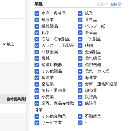
業種
全選択
全解除
水産・農林業
鉱業
建設業
食料品
繊維製品
パルプ・紙
化学
医薬品
石油・石炭製品
ゴム製品
ガラス・土石製品
鉄鋼
非鉄金属
金属製品
機械
電気機器
輸送用機器
精密機器
その他製品
電気・ガス業
陸運業
海運業
空運業
倉庫・運輸関連業
情報・通信業
卸売業
小売業
銀行業
※2
確認した有報締日
臨時従業員数
証券、商品先物取
保険業
引業
その他金融業
不動産業
サービス業
-