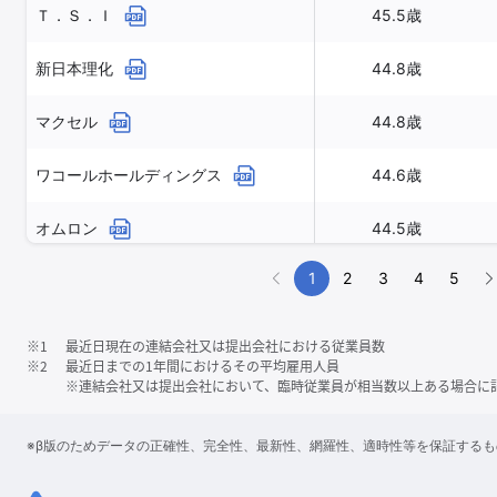
Ｔ．Ｓ．Ｉ
45.5歳
新日本理化
44.8歳
マクセル
44.8歳
ワコールホールディングス
44.6歳
オムロン
44.5歳
1
2
3
4
5
※1
最近日現在の連結会社又は提出会社における従業員数
※2
最近日までの1年間におけるその平均雇用人員
※連結会社又は提出会社において、臨時従業員が相当数以上ある場合に
※β版のためデータの正確性、完全性、最新性、網羅性、適時性等を保証する