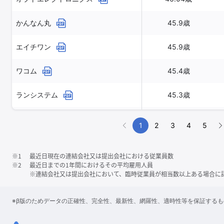
かんなん丸
45.9歳
エイチワン
45.9歳
ワコム
45.4歳
ランシステム
45.3歳
ユー・エム・シー・エレクトロニクス
1
2
3
4
5
45.2歳
※1
最近日現在の連結会社又は提出会社における従業員数
※2
最近日までの1年間におけるその平均雇用人員
※連結会社又は提出会社において、臨時従業員が相当数以上ある場合に
※β版のためデータの正確性、完全性、最新性、網羅性、適時性等を保証する