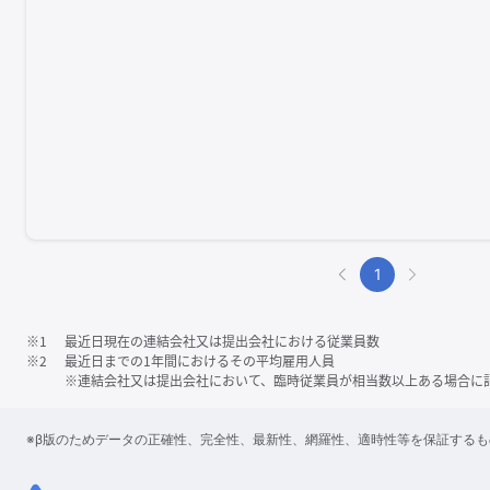
1
※1
最近日現在の連結会社又は提出会社における従業員数
※2
最近日までの1年間におけるその平均雇用人員
※連結会社又は提出会社において、臨時従業員が相当数以上ある場合に
※β版のためデータの正確性、完全性、最新性、網羅性、適時性等を保証する