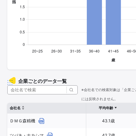
企業ごとのデータ一覧
※会社名での検索対象は「企業ご
には反映されません。
会社名
平均年齢
ＤＭＧ森精機
43.1歳
ツバキ・ナカシマ
42.7歳