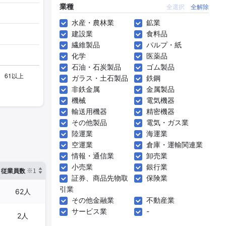
業種
全選択
全解除
水産・農林業
鉱業
建設業
食料品
繊維製品
パルプ・紙
化学
医薬品
石油・石炭製品
ゴム製品
ガラス・土石製品
鉄鋼
非鉄金属
金属製品
機械
電気機器
輸送用機器
精密機器
その他製品
電気・ガス業
陸運業
海運業
空運業
倉庫・運輸関連業
情報・通信業
卸売業
小売業
銀行業
※1
※2
確認した有報締日
従業員数
臨時従業員数
証券、商品先物取
保険業
引業
62人
5人
2024年12月31日
その他金融業
不動産業
サービス業
-
2人
-
2025年03月31日