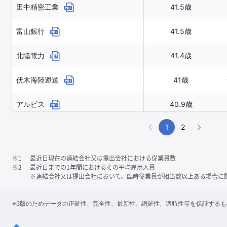
田中精密工業
41.5歳
富山銀行
41.5歳
北陸電力
41.4歳
伏木海陸運送
41歳
アルビス
40.9歳
1
2
※1
最近日現在の連結会社又は提出会社における従業員数
※2
最近日までの1年間におけるその平均雇用人員
※連結会社又は提出会社において、臨時従業員が相当数以上ある場合に
※β版のためデータの正確性、完全性、最新性、網羅性、適時性等を保証する