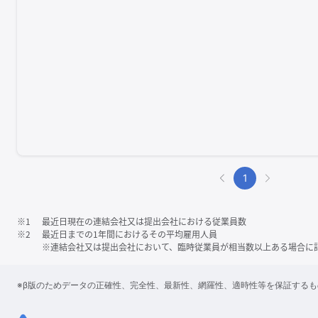
1
※1
最近日現在の連結会社又は提出会社における従業員数
※2
最近日までの1年間におけるその平均雇用人員
※連結会社又は提出会社において、臨時従業員が相当数以上ある場合に
※β版のためデータの正確性、完全性、最新性、網羅性、適時性等を保証する