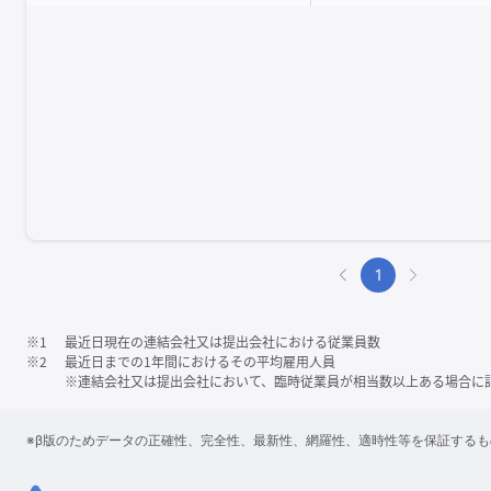
1
※1
最近日現在の連結会社又は提出会社における従業員数
※2
最近日までの1年間におけるその平均雇用人員
※連結会社又は提出会社において、臨時従業員が相当数以上ある場合に
※β版のためデータの正確性、完全性、最新性、網羅性、適時性等を保証する