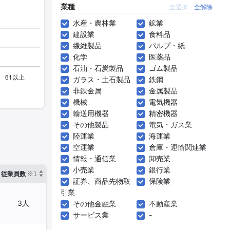
業種
全選択
全解除
水産・農林業
鉱業
建設業
食料品
繊維製品
パルプ・紙
化学
医薬品
石油・石炭製品
ゴム製品
ガラス・土石製品
鉄鋼
非鉄金属
金属製品
機械
電気機器
輸送用機器
精密機器
その他製品
電気・ガス業
陸運業
海運業
空運業
倉庫・運輸関連業
情報・通信業
卸売業
小売業
銀行業
※1
※2
確認した有報締日
従業員数
臨時従業員数
証券、商品先物取
保険業
引業
3人
-
2024年08月31日
その他金融業
不動産業
サービス業
-