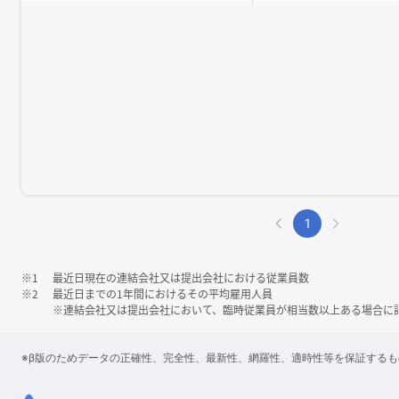
1
※1
最近日現在の連結会社又は提出会社における従業員数
※2
最近日までの1年間におけるその平均雇用人員
※連結会社又は提出会社において、臨時従業員が相当数以上ある場合に
※β版のためデータの正確性、完全性、最新性、網羅性、適時性等を保証する