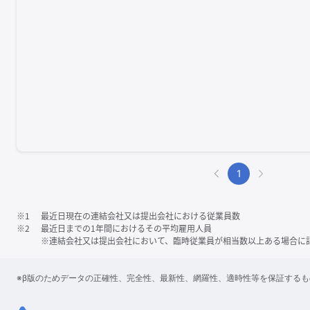
1
※1
最近日現在の連結会社又は提出会社における従業員数
※2
最近日までの1年間におけるその平均雇用人員
※連結会社又は提出会社において、臨時従業員が相当数以上ある場合に
※β版のためデータの正確性、完全性、最新性、網羅性、適時性等を保証する