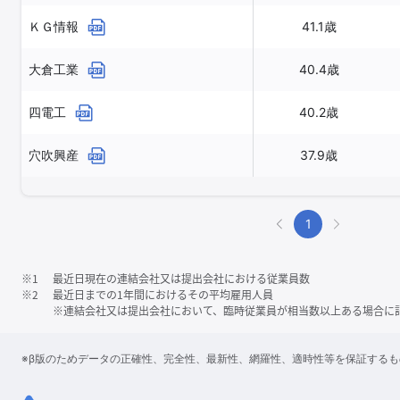
ＫＧ情報
41.1歳
大倉工業
40.4歳
四電工
40.2歳
穴吹興産
37.9歳
1
※1
最近日現在の連結会社又は提出会社における従業員数
※2
最近日までの1年間におけるその平均雇用人員
※連結会社又は提出会社において、臨時従業員が相当数以上ある場合に
※β版のためデータの正確性、完全性、最新性、網羅性、適時性等を保証する