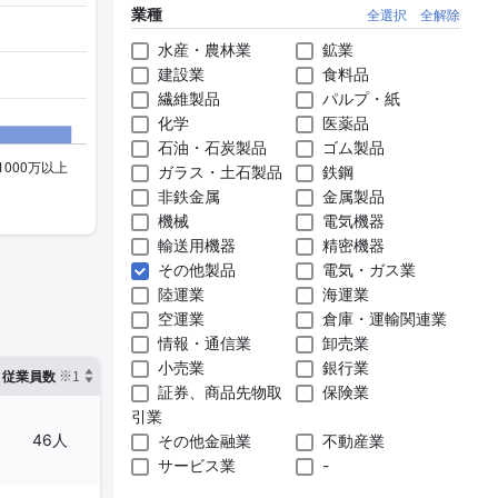
業種
全選択
全解除
水産・農林業
鉱業
建設業
食料品
繊維製品
パルプ・紙
化学
医薬品
石油・石炭製品
ゴム製品
ガラス・土石製品
鉄鋼
非鉄金属
金属製品
機械
電気機器
輸送用機器
精密機器
その他製品
電気・ガス業
陸運業
海運業
空運業
倉庫・運輸関連業
情報・通信業
卸売業
小売業
銀行業
※1
※2
確認した有報締日
従業員数
臨時従業員数
証券、商品先物取
保険業
引業
46人
-
2025年03月31日
その他金融業
不動産業
サービス業
-