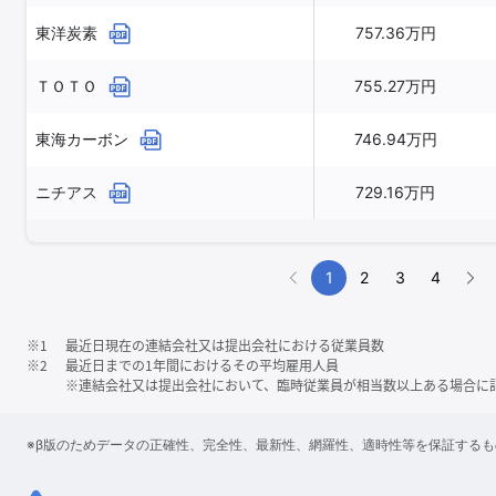
東洋炭素
757.36万円
ＴＯＴＯ
755.27万円
東海カーボン
746.94万円
ニチアス
729.16万円
1
2
3
4
※1
最近日現在の連結会社又は提出会社における従業員数
※2
最近日までの1年間におけるその平均雇用人員
※連結会社又は提出会社において、臨時従業員が相当数以上ある場合に
※β版のためデータの正確性、完全性、最新性、網羅性、適時性等を保証する