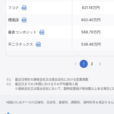
フコク
621.18万円
櫻護謨
602.40万円
藤倉コンポジット
588.79万円
不二ラテックス
539.46万円
1
2
※1
最近日現在の連結会社又は提出会社における従業員数
※2
最近日までの1年間におけるその平均雇用人員
※連結会社又は提出会社において、臨時従業員が相当数以上ある場合に
※β版のためデータの正確性、完全性、最新性、網羅性、適時性等を保証する