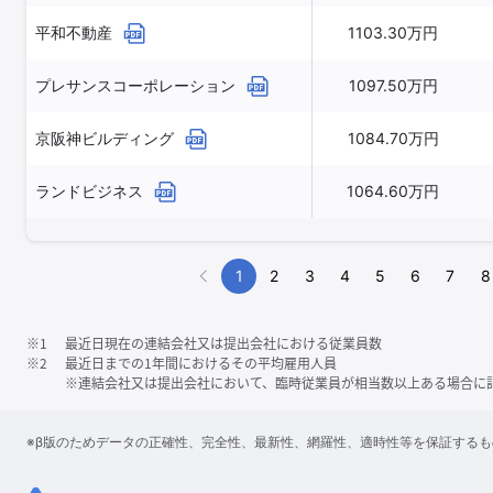
平和不動産
1103.30万円
プレサンスコーポレーション
1097.50万円
京阪神ビルディング
1084.70万円
ランドビジネス
1064.60万円
1
2
3
4
5
6
7
8
※1
最近日現在の連結会社又は提出会社における従業員数
※2
最近日までの1年間におけるその平均雇用人員
※連結会社又は提出会社において、臨時従業員が相当数以上ある場合に
※β版のためデータの正確性、完全性、最新性、網羅性、適時性等を保証する