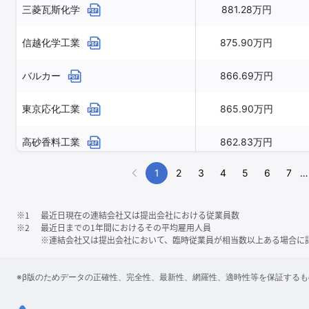
三菱瓦斯化学
881.28万円
信越化学工業
875.90万円
バルカー
866.69万円
東京応化工業
865.90万円
高砂香料工業
862.83万円
1
2
3
4
5
6
7
…
※1
最近日現在の連結会社又は提出会社における従業員数
※2
最近日までの1年間におけるその平均雇用人員
※連結会社又は提出会社において、臨時従業員が相当数以上ある場合に
※β版のためデータの正確性、完全性、最新性、網羅性、適時性等を保証する