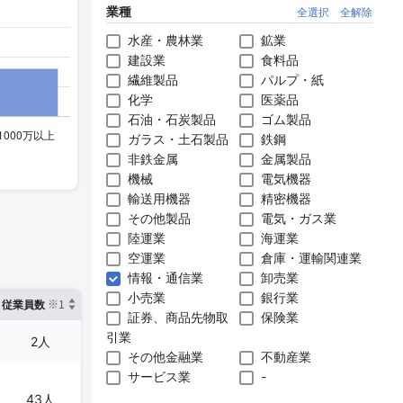
業種
全選択
全解除
水産・農林業
鉱業
建設業
食料品
繊維製品
パルプ・紙
化学
医薬品
石油・石炭製品
ゴム製品
ガラス・土石製品
鉄鋼
非鉄金属
金属製品
機械
電気機器
輸送用機器
精密機器
その他製品
電気・ガス業
陸運業
海運業
空運業
倉庫・運輸関連業
情報・通信業
卸売業
小売業
銀行業
※1
※2
確認した有報締日
従業員数
臨時従業員数
証券、商品先物取
保険業
引業
2人
-
2025年03月31日
その他金融業
不動産業
サービス業
-
43人
-
2025年03月31日