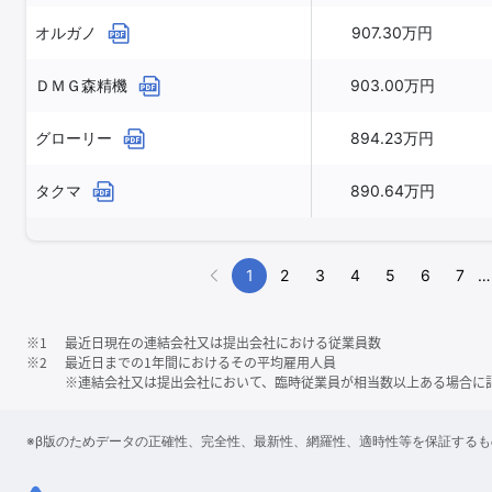
オルガノ
907.30万円
ＤＭＧ森精機
903.00万円
グローリー
894.23万円
タクマ
890.64万円
1
2
3
4
5
6
7
…
※1
最近日現在の連結会社又は提出会社における従業員数
※2
最近日までの1年間におけるその平均雇用人員
※連結会社又は提出会社において、臨時従業員が相当数以上ある場合に
※β版のためデータの正確性、完全性、最新性、網羅性、適時性等を保証する