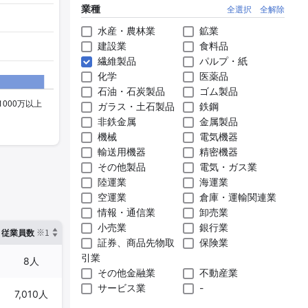
業種
全選択
全解除
水産・農林業
鉱業
建設業
食料品
繊維製品
パルプ・紙
化学
医薬品
石油・石炭製品
ゴム製品
ガラス・土石製品
鉄鋼
非鉄金属
金属製品
機械
電気機器
輸送用機器
精密機器
その他製品
電気・ガス業
陸運業
海運業
空運業
倉庫・運輸関連業
情報・通信業
卸売業
小売業
銀行業
※1
※2
確認した有報締日
従業員数
臨時従業員数
証券、商品先物取
保険業
引業
8人
0人
2025年02月28日
その他金融業
不動産業
サービス業
-
7,010人
-
2025年03月31日