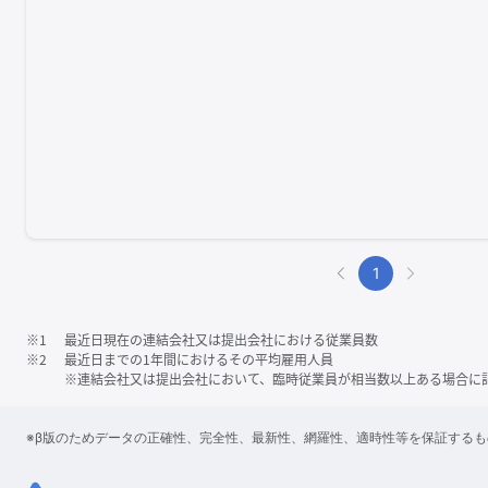
1
※1
最近日現在の連結会社又は提出会社における従業員数
※2
最近日までの1年間におけるその平均雇用人員
※連結会社又は提出会社において、臨時従業員が相当数以上ある場合に
※β版のためデータの正確性、完全性、最新性、網羅性、適時性等を保証する