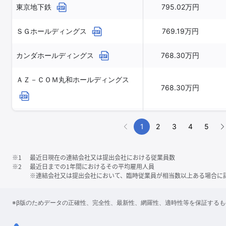
東京地下鉄
795.02万円
ＳＧホールディングス
769.19万円
カンダホールディングス
768.30万円
ＡＺ－ＣＯＭ丸和ホールディングス
768.30万円
東日本旅客鉄道
767.01万円
1
2
3
4
5
※1
最近日現在の連結会社又は提出会社における従業員数
※2
最近日までの1年間におけるその平均雇用人員
※連結会社又は提出会社において、臨時従業員が相当数以上ある場合に
※β版のためデータの正確性、完全性、最新性、網羅性、適時性等を保証する