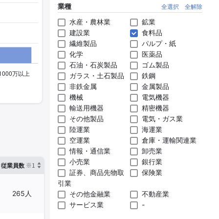
業種
全選択
全解除
水産・農林業
鉱業
建設業
食料品
繊維製品
パルプ・紙
化学
医薬品
石油・石炭製品
ゴム製品
ガラス・土石製品
鉄鋼
非鉄金属
金属製品
機械
電気機器
輸送用機器
精密機器
その他製品
電気・ガス業
陸運業
海運業
空運業
倉庫・運輸関連業
情報・通信業
卸売業
小売業
銀行業
※1
※2
確認した有報締日
従業員数
臨時従業員数
証券、商品先物取
保険業
引業
265人
4人
2024年12月31日
その他金融業
不動産業
サービス業
-