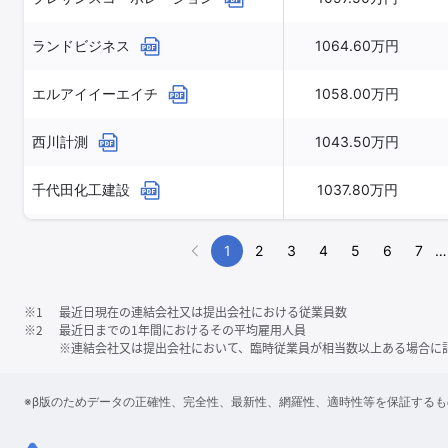
ランドビジネス
1064.60万円
エルアイイーエイチ
1058.00万円
西川計測
1043.50万円
千代田化工建設
1037.80万円
ファンドクリエーショングループ
1
2
3
4
5
6
7
…
1031.24万円
※1
最近日現在の連結会社又は提出会社における従業員数
※2
最近日までの1年間におけるその平均雇用人員
※連結会社又は提出会社において、臨時従業員が相当数以上ある場合に
※β版のためデータの正確性、完全性、最新性、網羅性、適時性等を保証する