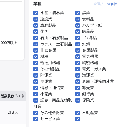
業種
全選択
全解除
水産・農林業
鉱業
建設業
食料品
繊維製品
パルプ・紙
化学
医薬品
石油・石炭製品
ゴム製品
ガラス・土石製品
鉄鋼
非鉄金属
金属製品
機械
電気機器
輸送用機器
精密機器
その他製品
電気・ガス業
陸運業
海運業
空運業
倉庫・運輸関連業
情報・通信業
卸売業
小売業
銀行業
※1
※2
確認した有報締日
従業員数
臨時従業員数
証券、商品先物取
保険業
引業
213人
13人
2025年03月31日
その他金融業
不動産業
サービス業
-