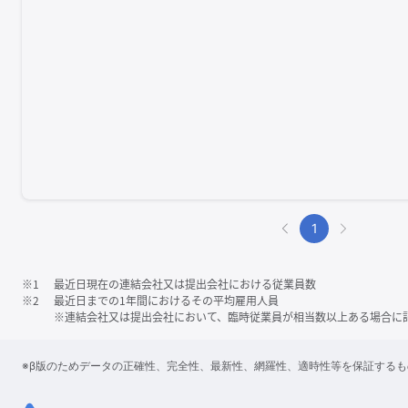
1
※1
最近日現在の連結会社又は提出会社における従業員数
※2
最近日までの1年間におけるその平均雇用人員
※連結会社又は提出会社において、臨時従業員が相当数以上ある場合に
※β版のためデータの正確性、完全性、最新性、網羅性、適時性等を保証する