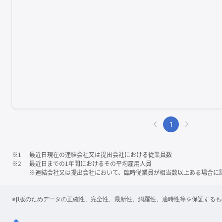
1
※1
最近日現在の連結会社又は提出会社における従業員数
※2
最近日までの1年間におけるその平均雇用人員
※連結会社又は提出会社において、臨時従業員が相当数以上ある場合に
※β版のためデータの正確性、完全性、最新性、網羅性、適時性等を保証する