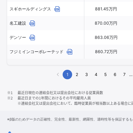
スギホールディングス
881.45万円
名工建設
870.00万円
デンソー
863.06万円
フジミインコーポレーテッド
860.72万円
1
2
3
4
5
6
7
…
※1
最近日現在の連結会社又は提出会社における従業員数
※2
最近日までの1年間におけるその平均雇用人員
※連結会社又は提出会社において、臨時従業員が相当数以上ある場合に
※β版のためデータの正確性、完全性、最新性、網羅性、適時性等を保証する