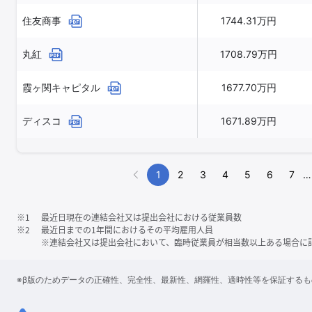
住友商事
1744.31万円
丸紅
1708.79万円
霞ヶ関キャピタル
1677.70万円
ディスコ
1671.89万円
1
2
3
4
5
6
7
…
※1
最近日現在の連結会社又は提出会社における従業員数
※2
最近日までの1年間におけるその平均雇用人員
※連結会社又は提出会社において、臨時従業員が相当数以上ある場合に
※β版のためデータの正確性、完全性、最新性、網羅性、適時性等を保証する