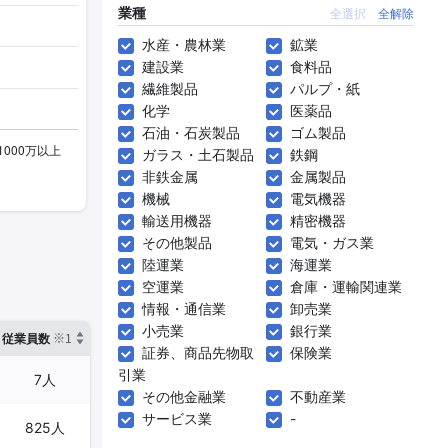
業種
全選択
全解除
水産・農林業
鉱業
建設業
食料品
繊維製品
パルプ・紙
化学
医薬品
石油・石炭製品
ゴム製品
ガラス・土石製品
鉄鋼
非鉄金属
金属製品
機械
電気機器
輸送用機器
精密機器
その他製品
電気・ガス業
陸運業
海運業
空運業
倉庫・運輸関連業
情報・通信業
卸売業
小売業
銀行業
※1
※2
確認した有報締日
従業員数
臨時従業員数
証券、商品先物取
保険業
引業
7人
-
2025年03月31日
その他金融業
不動産業
サービス業
-
825人
-
2025年03月31日