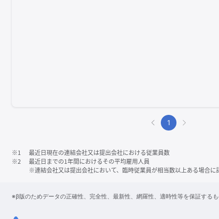
1
※1
最近日現在の連結会社又は提出会社における従業員数
※2
最近日までの1年間におけるその平均雇用人員
※連結会社又は提出会社において、臨時従業員が相当数以上ある場合に
※β版のためデータの正確性、完全性、最新性、網羅性、適時性等を保証する