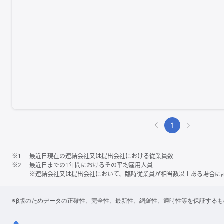
1
※1
最近日現在の連結会社又は提出会社における従業員数
※2
最近日までの1年間におけるその平均雇用人員
※連結会社又は提出会社において、臨時従業員が相当数以上ある場合に
※β版のためデータの正確性、完全性、最新性、網羅性、適時性等を保証する