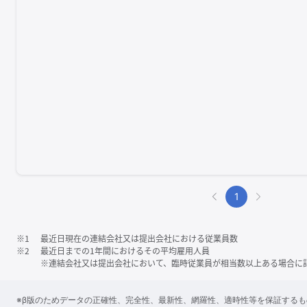
1
※1
最近日現在の連結会社又は提出会社における従業員数
※2
最近日までの1年間におけるその平均雇用人員
※連結会社又は提出会社において、臨時従業員が相当数以上ある場合に
※β版のためデータの正確性、完全性、最新性、網羅性、適時性等を保証する