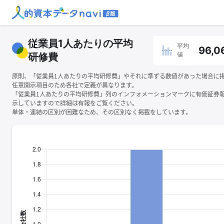
従業員1人あたりの平均
平均
96,0
値
研修費
原則、「従業員1人あたりの平均研修費」やそれに準ずる数値があった場合に
任意開示項目のため各社で定義が異なります。
「従業員1人あたりの平均研修費」列のインフォメーションマークに有価証券
示していますので詳細は有報をご覧ください。
単体・連結の区別が困難なため、その区別なく掲載をしています。