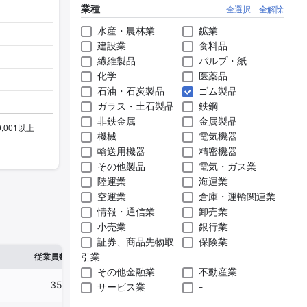
業種
全選択
全解除
水産・農林業
鉱業
建設業
食料品
繊維製品
パルプ・紙
化学
医薬品
石油・石炭製品
ゴム製品
ガラス・土石製品
鉄鋼
非鉄金属
金属製品
機械
電気機器
輸送用機器
精密機器
その他製品
電気・ガス業
陸運業
海運業
空運業
倉庫・運輸関連業
情報・通信業
卸売業
小売業
銀行業
証券、商品先物取
保険業
※1
※2
引業
確認した有報締日
従業員数
臨時従業員数
その他金融業
不動産業
359人
135人
2024年12月31日
サービス業
-