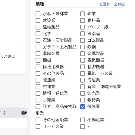
業種
全選択
全解除
水産・農林業
鉱業
建設業
食料品
繊維製品
パルプ・紙
化学
医薬品
石油・石炭製品
ゴム製品
ガラス・土石製品
鉄鋼
非鉄金属
金属製品
機械
電気機器
輸送用機器
精密機器
その他製品
電気・ガス業
陸運業
海運業
空運業
倉庫・運輸関連業
情報・通信業
卸売業
小売業
銀行業
証券、商品先物取
保険業
1
※2
引業
確認した有報締日
臨時従業員数
その他金融業
不動産業
サービス業
-