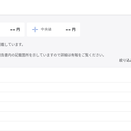
--
--
中央値
円
円
掲載しています。
報告書内の記載箇所を示していますので詳細は有報をご覧ください。
絞り込