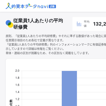
従業員1人あたりの平均
平均
132,
値
研修費
原則、「従業員1人あたりの平均研修費」やそれに準ずる数値があった場合に
任意開示項目のため各社で定義が異なります。
「従業員1人あたりの平均研修費」列のインフォメーションマークに有価証券
示していますので詳細は有報をご覧ください。
単体・連結の区別が困難なため、その区別なく掲載をしています。