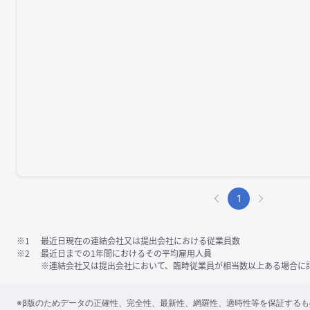
1
※1
最近日現在の連結会社又は提出会社における従業員数
※2
最近日までの1年間におけるその平均雇用人員
※連結会社又は提出会社において、臨時従業員が相当数以上ある場合に
※β版のためデータの正確性、完全性、最新性、網羅性、適時性等を保証する