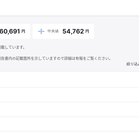
60,691
54,762
中央値
円
円
掲載しています。
報告書内の記載箇所を示していますので詳細は有報をご覧ください。
絞り込