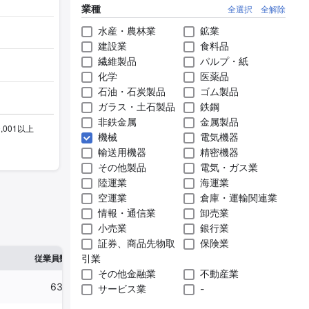
業種
全選択
全解除
水産・農林業
鉱業
建設業
食料品
繊維製品
パルプ・紙
化学
医薬品
石油・石炭製品
ゴム製品
ガラス・土石製品
鉄鋼
非鉄金属
金属製品
機械
電気機器
輸送用機器
精密機器
その他製品
電気・ガス業
陸運業
海運業
空運業
倉庫・運輸関連業
情報・通信業
卸売業
小売業
銀行業
証券、商品先物取
保険業
※1
※2
引業
確認した有報締日
従業員数
臨時従業員数
その他金融業
不動産業
635人
137人
2025年03月31日
サービス業
-