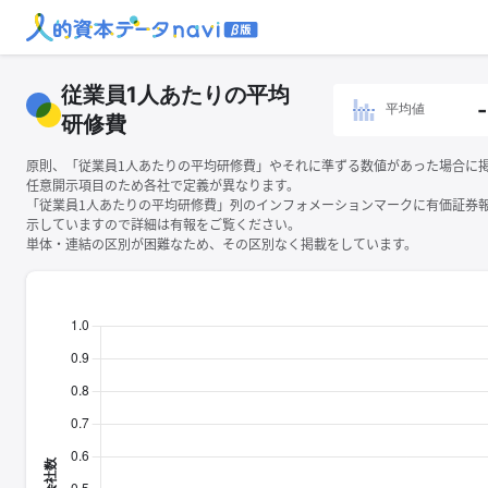
従業員1人あたりの平均
-
平均値
研修費
原則、「従業員1人あたりの平均研修費」やそれに準ずる数値があった場合に
任意開示項目のため各社で定義が異なります。
「従業員1人あたりの平均研修費」列のインフォメーションマークに有価証券
示していますので詳細は有報をご覧ください。
単体・連結の区別が困難なため、その区別なく掲載をしています。