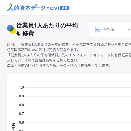
従業員1人あたりの平均
-
平均値
研修費
原則、「従業員1人あたりの平均研修費」やそれに準ずる数値があった場合に
任意開示項目のため各社で定義が異なります。
「従業員1人あたりの平均研修費」列のインフォメーションマークに有価証券
示していますので詳細は有報をご覧ください。
単体・連結の区別が困難なため、その区別なく掲載をしています。