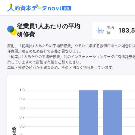
従業員1人あたりの平均
平均
183,
値
研修費
原則、「従業員1人あたりの平均研修費」やそれに準ずる数値があった場合に
任意開示項目のため各社で定義が異なります。
「従業員1人あたりの平均研修費」列のインフォメーションマークに有価証券
示していますので詳細は有報をご覧ください。
単体・連結の区別が困難なため、その区別なく掲載をしています。