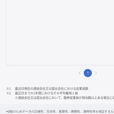
1
※1
最近日現在の連結会社又は提出会社における従業員数
※2
最近日までの1年間におけるその平均雇用人員
※連結会社又は提出会社において、臨時従業員が相当数以上ある場合に
※β版のためデータの正確性、完全性、最新性、網羅性、適時性等を保証する