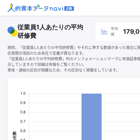
従業員1人あたりの平均
平均
179,
値
研修費
原則、「従業員1人あたりの平均研修費」やそれに準ずる数値があった場合に
任意開示項目のため各社で定義が異なります。
「従業員1人あたりの平均研修費」列のインフォメーションマークに有価証券
示していますので詳細は有報をご覧ください。
単体・連結の区別が困難なため、その区別なく掲載をしています。