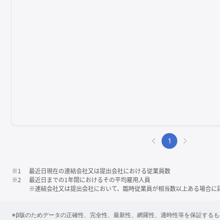
1
※1
最近日現在の連結会社又は提出会社における従業員数
※2
最近日までの1年間におけるその平均雇用人員
※連結会社又は提出会社において、臨時従業員が相当数以上ある場合に
※β版のためデータの正確性、完全性、最新性、網羅性、適時性等を保証する