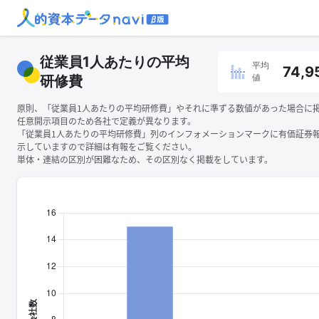
従業員1人あたりの平均
平均
74,9
値
研修費
原則、「従業員1人あたりの平均研修費」やそれに準ずる数値があった場合に
任意開示項目のため各社で定義が異なります。
「従業員1人あたりの平均研修費」列のインフォメーションマークに有価証券
示していますので詳細は有報をご覧ください。
単体・連結の区別が困難なため、その区別なく掲載をしています。