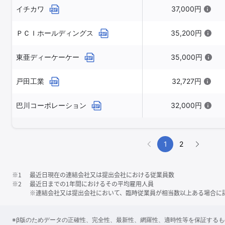
イチカワ
37,000円
ＰＣＩホールディングス
35,200円
東亜ディーケーケー
35,000円
戸田工業
32,727円
巴川コーポレーション
32,000円
1
2
※1
最近日現在の連結会社又は提出会社における従業員数
※2
最近日までの1年間におけるその平均雇用人員
※連結会社又は提出会社において、臨時従業員が相当数以上ある場合に
※β版のためデータの正確性、完全性、最新性、網羅性、適時性等を保証する